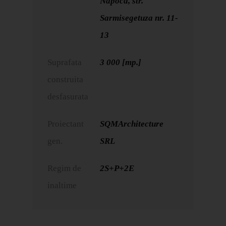
Napoca, str.
Sarmisegetuza nr. 11-
13
Suprafata
3 000 [mp.]
construita
desfasurata
Proiectant
SQMArchitecture
gen.
SRL
Regim de
2S+P+2E
inaltime