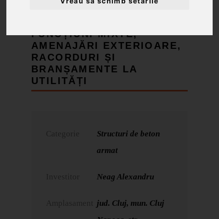
Vreau să schimb setările
CONSTRUIRE IMOBIL CU
FUNCȚIUNI MIXTE,
AMENAJĂRI EXTERIOARE,
RACORDURI ȘI
BRANȘAMENTE LA
UTILITĂȚI
Categorie
Structuri de beton
armat
Investitor
Neag Alexandru
Amplasament
jud. Cluj, mun. Cluj