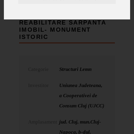
REABILITARE SARPANTA
IMOBIL- MONUMENT
ISTORIC
Categorie
Structuri Lemn
Investitor
Uniunea Judeteana,
a Cooperativei de
Consum Cluj (UJCC)
Amplasament
jud. Cluj, mun.Cluj-
Napoca, b-dul.